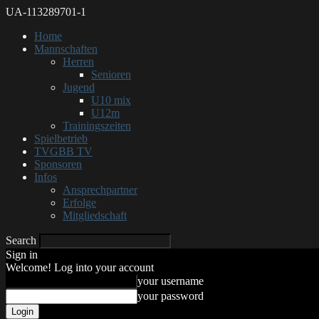
UA-113289701-1
Home
Mannschaften
Herren
Senioren
Jugend
U10 mix
U12m
Trainingszeiten
Spielbetrieb
TVGBB TV
Sponsoren
Infos
Ansprechpartner
Erfolge
Mitgliedschaft
Search
Sign in
Welcome! Log into your account
your username
your password