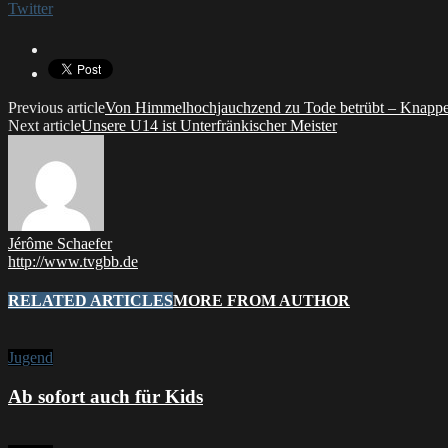
Twitter
Previous article
Von Himmelhochjauchzend zu Tode betrübt – Knappe 
Next article
Unsere U14 ist Unterfränkischer Meister
Jérôme Schaefer
http://www.tvgbb.de
RELATED ARTICLES
MORE FROM AUTHOR
Jugend
Ab sofort auch für Kids