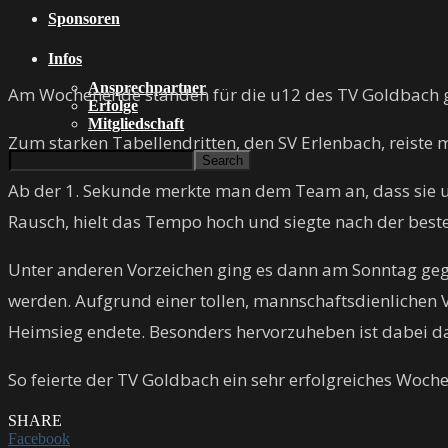
Sponsoren
Infos
Ansprechpartner
Am Wochenende standen für die u12 des TV Goldbach g
Erfolge
Mitgliedschaft
Zum starken Tabellendritten, den SV Erlenbach, reiste 
Ab der 1. Sekunde merkte man dem Team an, dass sie un
Rausch, hielt das Tempo hoch und siegte nach der besten
Unter anderen Vorzeichen ging es dann am Sonntag gege
werden. Aufgrund einer tollen, mannschaftsdienlichen 
Heimsieg endete. Besonders hervorzuheben ist dabei d
So feierte der TV Goldbach ein sehr erfolgreiches Woch
SHARE
Facebook