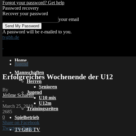
Forgot your password? Get help
Password recovery
Recover your password
your email
A password will be e-mailed to you.
tvgbb.de
Home
Jugend
Mannschaften
Erfolgreiches Wochenende der U12
Herren
Senioren
By
Jugend
Jérôme Schaefer
U10 mix
-
U12m
March 25, 2019
Trainingszeiten
2685
0
Spielbetrieb
Share on Facebook
Tweet on Twitter
TVGBB TV