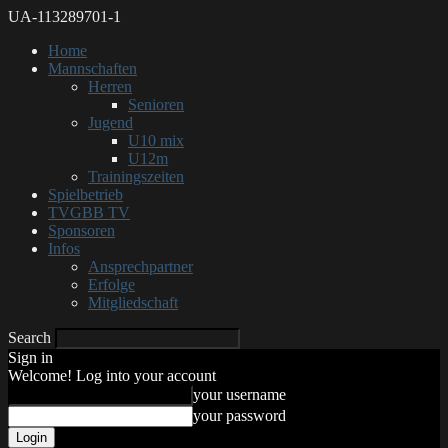
UA-113289701-1
Home
Mannschaften
Herren
Senioren
Jugend
U10 mix
U12m
Trainingszeiten
Spielbetrieb
TVGBB TV
Sponsoren
Infos
Ansprechpartner
Erfolge
Mitgliedschaft
Search
Sign in
Welcome! Log into your account
your username
your password