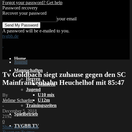
Forgot your password? Get help
Password recovery
Recover your password
your email
A password will be e-mailed to you.
tvgbb.de
Home
Jugend
Mannschaften
Tv Goldbach siegt zuhause gegen den SC
Herren
Mainfrankenbahn Heuchelhof mit 85:47
Senioren
Jugend
U10 mix
By
U12m
Jérôme Schaefer
Trainingszeiten
-
December 5, 2018
Spielbetrieb
2192
0
TVGBB TV
Share on Facebook