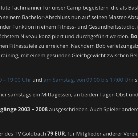
lute Fachmänner für unser Camp begeistern, die als Bask
h seinem Bachelor-Abschluss nun auf seinen Master-Absc
eitender Funktion in einem Fitness- und Gesundheitsstudio
höchstem Niveau konzipiert und durchgeführt werden.
Bo
chen Fitnessziele zu erreichen. Nachdem Bob verletzungsb
raining, mit einem gesunden Gleichgewicht zwischen Bel
0 – 19:00 Uhr
und
am Samstag, von 09:00 bis 17:00 Uhr
s
mer samstags ein Mittagessen, an beiden Tagen Obst und 
rgänge 2003 – 2008
ausgeschrieben. Auch Spieler anderer
der des TV Goldbach
79 EUR
, für Mitglieder anderer Vere