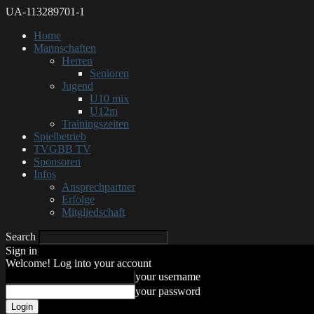
UA-113289701-1
Home
Mannschaften
Herren
Senioren
Jugend
U10 mix
U12m
Trainingszeiten
Spielbetrieb
TVGBB TV
Sponsoren
Infos
Ansprechpartner
Erfolge
Mitgliedschaft
Search
Sign in
Welcome! Log into your account
your username
your password