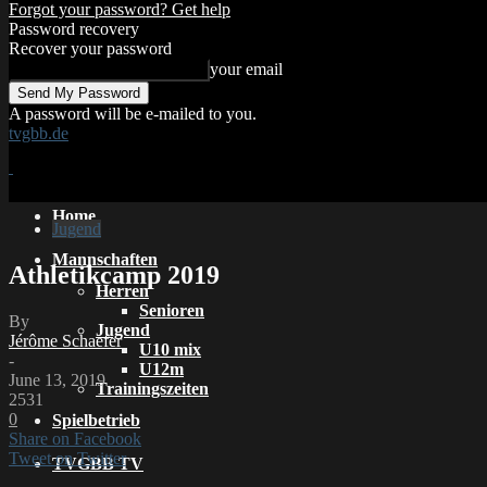
Forgot your password? Get help
Password recovery
Recover your password
your email
A password will be e-mailed to you.
tvgbb.de
Home
Jugend
Mannschaften
Athletikcamp 2019
Herren
Senioren
By
Jugend
Jérôme Schaefer
U10 mix
-
U12m
June 13, 2019
Trainingszeiten
2531
0
Spielbetrieb
Share on Facebook
Tweet on Twitter
TVGBB TV