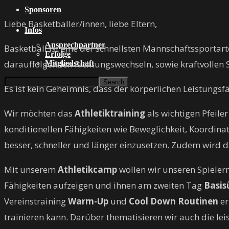
Sponsoren
Liebe Basketballer/innen, liebe Eltern,
Infos
Ansprechpartner
Basketball ist eine der schnellsten Mannschaftssporta
Erfolge
darauffolgenden Richtungswechseln, sowie kraftvollen 
Mitgliedschaft
Es ist kein Geheimnis, dass der körperlichen Leistung
Wir möchten das
Athletiktraining
als wichtigen Pfeile
konditionellen Fähigkeiten wie Beweglichkeit, Koordinat
besser, schneller und länger einzusetzen. Zudem wird d
Mit unserem
Athletikcamp
wollen wir unseren Spieler
Fähigkeiten aufzeigen und ihnen am zweiten Tag
Basi
Vereinstraining
Warm-Up
und
Cool Down Routinen
er
trainieren kann. Darüber thematisieren wir auch die l