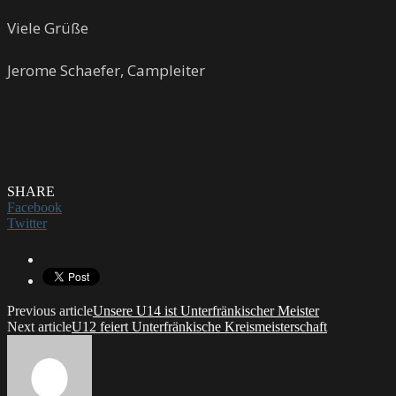
Viele Grüße
Jerome Schaefer, Campleiter
SHARE
Facebook
Twitter
Previous article
Unsere U14 ist Unterfränkischer Meister
Next article
U12 feiert Unterfränkische Kreismeisterschaft