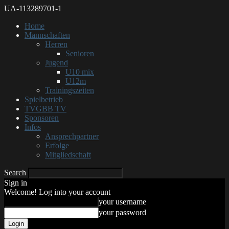
UA-113289701-1
Home
Mannschaften
Herren
Senioren
Jugend
U10 mix
U12m
Trainingszeiten
Spielbetrieb
TVGBB TV
Sponsoren
Infos
Ansprechpartner
Erfolge
Mitgliedschaft
Search
Sign in
Welcome! Log into your account
your username
your password