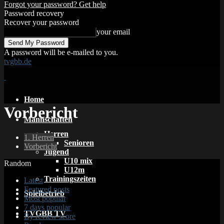
Forgot your password? Get help
Password recovery
Recover your password
your email
A password will be e-mailed to you.
tvgbb.de
Home
Vorbericht
Mannschaften
Herren
1. Herren
Senioren
Vorbericht
Jugend
U10 mix
Random
U12m
Trainingszeiten
Latest
Featured posts
Spielbetrieb
Most popular
7 days popular
TVGBB TV
By review score