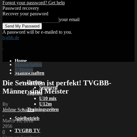
Forgot your password? Get help
Password recovery
Recover your password
your email
A password will be e-mailed to you.
tvgbb.de
Home
Mannschaften
1. Herren
Mannschaften
Die Sensation ist perfekt! TVGBB-
Herren
Senioren
Männer sind Meister
Jugend
U10 mix
U12m
By
Trainingszeiten
Jérôme Schaefer
-
Spielbetrieb
March 18, 2018
2956
TVGBB TV
0