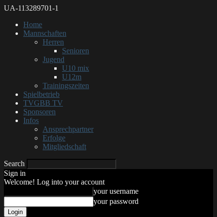
UA-113289701-1
Home
Mannschaften
Herren
Senioren
Jugend
U10 mix
U12m
Trainingszeiten
Spielbetrieb
TVGBB TV
Sponsoren
Infos
Ansprechpartner
Erfolge
Mitgliedschaft
Search
Sign in
Welcome! Log into your account
your username
your password