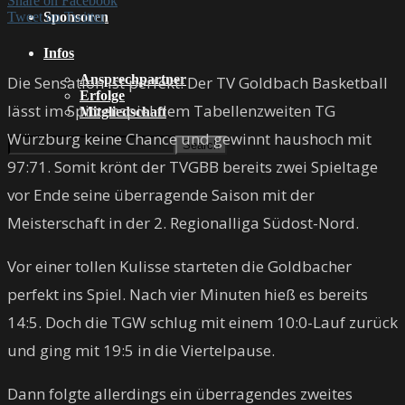
Share on Facebook
Tweet on Twitter
Sponsoren
Infos
Ansprechpartner
Die Sensation ist perfekt! Der TV Goldbach Basketball
Erfolge
lässt im Spitzenspiel dem Tabellenzweiten TG
Mitgliedschaft
Würzburg keine Chance und gewinnt haushoch mit
97:71. Somit krönt der TVGBB bereits zwei Spieltage
vor Ende seine überragende Saison mit der
Meisterschaft in der 2. Regionalliga Südost-Nord.
Vor einer tollen Kulisse starteten die Goldbacher
perfekt ins Spiel. Nach vier Minuten hieß es bereits
14:5. Doch die TGW schlug mit einem 10:0-Lauf zurück
und ging mit 19:5 in die Viertelpause.
Dann folgte allerdings ein überragendes zweites